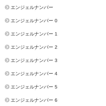
エンジェルナンバー
エンジェルナンバー 0
エンジェルナンバー 1
エンジェルナンバー 2
エンジェルナンバー 3
エンジェルナンバー 4
エンジェルナンバー 5
エンジェルナンバー 6