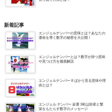
新着記事
エンジェルナンバーの意味とは？あなたの
運命を導く数字の秘密を大公開！
エンジェルナンバーとは？数字が持つ意味
や見つけ方を徹底解説
エンジェルナンバー 8 ばかり見る意味や理
由とは？
エンジェル ナンバー 金運 3桁は財産と繁
栄をもたらす数字のメッセージ