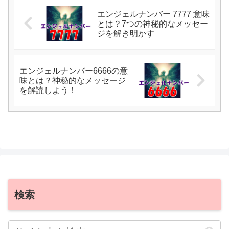
エンジェルナンバー 7777 意味
とは？7つの神秘的なメッセー
ジを解き明かす
エンジェルナンバー6666の意
味とは？神秘的なメッセージ
を解読しよう！
検索