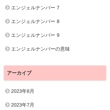
エンジェルナンバー 7
エンジェルナンバー 8
エンジェルナンバー 9
エンジェルナンバーの意味
アーカイブ
2023年8月
2023年7月