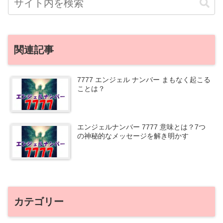
関連記事
7777 エンジェル ナンバー まもなく起こる
ことは？
エンジェルナンバー 7777 意味とは？7つ
の神秘的なメッセージを解き明かす
カテゴリー