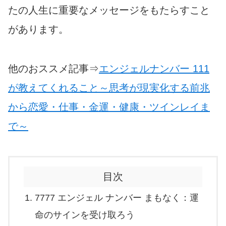
たの人生に重要なメッセージをもたらすこと
があります。
他のおススメ記事⇒
エンジェルナンバー 111
が教えてくれること～思考が現実化する前兆
から恋愛・仕事・金運・健康・ツインレイま
で～
目次
7777 エンジェル ナンバー まもなく：運
命のサインを受け取ろう