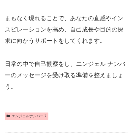
まもなく現れることで、あなたの直感やイン
スピレーションを高め、自己成長や目的の探
求に向かうサポートをしてくれます。
日常の中で自己観察をし、エンジェル ナンバ
ーのメッセージを受け取る準備を整えましょ
う。
エンジェルナンバー 7